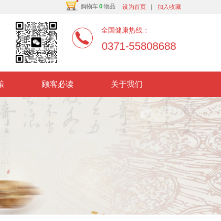
购物车
0
物品
设为首页
|
加入收藏
全国健康热线：
0371-55808688
策
顾客必读
关于我们
行道
大医药