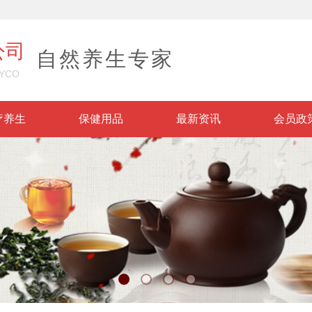
公司
自然养生专家
YCO
疗养生
保健用品
最新资讯
会员政
方药济世
大医
方