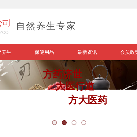
公司
自然养生专家
YCO
疗养生
保健用品
最新资讯
会员政
方药济世
大医行道
方大医药