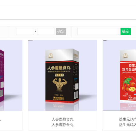
￥
-
确定
确定
丸
人参鹿鞭食丸
益生元鸡
人参鹿鞭食丸
益生元鸡