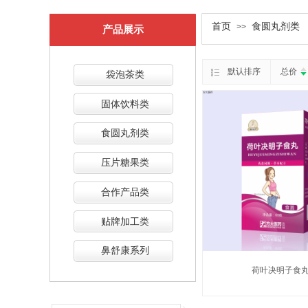
双击此处添加文字
首页
食圆丸剂类
>>
产品展示
默认排序
总价
袋泡茶类
固体饮料类
食圆丸剂类
压片糖果类
合作产品类
贴牌加工类
鼻舒康系列
荷叶决明子食