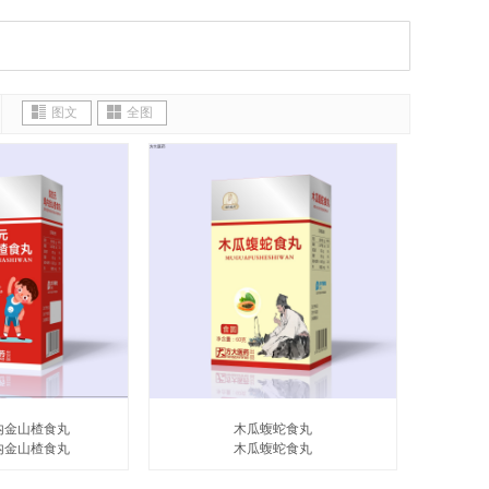
图文
全图
内金山楂食丸
木瓜蝮蛇食丸
内金山楂食丸
木瓜蝮蛇食丸