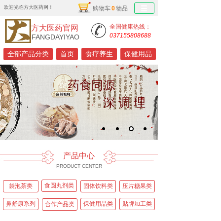
欢迎光临方大医药网！
购物车
0
物品
全国健康热线：
方大医药官网
037155808688
FANGDAYIYAO
全部产品分类
首页
食疗养生
保健用品
药食同源
深 调 理
产品中心
PRODUCT CENTER
食圆丸剂类
袋泡茶类
固体饮料类
压片糖果类
鼻舒康系列
保健用品类
贴牌加工类
合作产品类