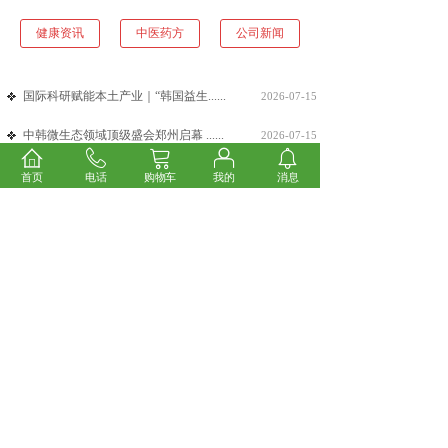
健康资讯
中医药方
公司新闻
国际科研赋能本土产业｜“韩国益生......
2026-07-15
中韩微生态领域顶级盛会郑州启幕 ......
2026-07-15
郑州方大医药科技2026年端午节......
2026-06-18
首页
电话
购物车
我的
消息
大健康风口：富氢片OEM贴牌，抢......
2026-06-18
被忽视的“长寿穴”，正在引爆千亿......
2026-05-19
传承古方智慧，智造舒眠新生态——......
2026-05-19
<
1
2
3
4
5
...
16
17
>
联系我们
CONTACT US