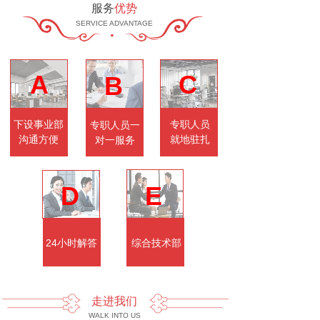
服务
优势
SERVICE ADVANTAGE
A
C
B
下设事业部
专职人员
专职人员一
沟通方便
就地驻扎
对一服务
D
E
24小时解答
综合技术部
走进我们
WALK INTO US